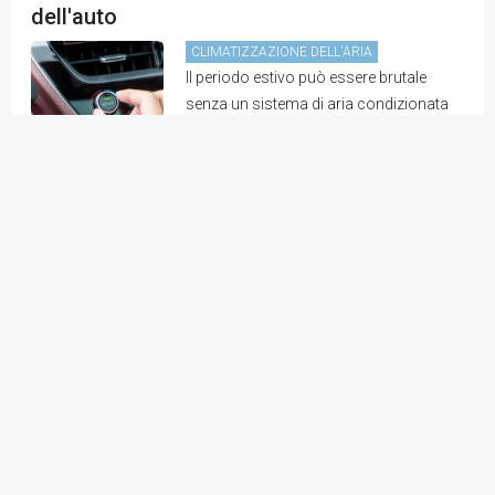
dell'auto
CLIMATIZZAZIONE DELL'ARIA
Il periodo estivo può essere brutale
senza un sistema di aria condizionata
funzionante nella tua auto. Che tu stia
sudando durante il tragitto o che stia
sentendo aria tiepida uscire dagli ugelli,
è importante capire i c...
Come sostituire e riparare correttamente i
tubi e le linee del condizionatore d'aria
nella tua auto
CLIMATIZZAZIONE DELL'ARIA
Mantenere un sistema di
condizionamento dell'aria funzionante
nella tua auto è essenziale per restare
freschi e comodi sulla strada,